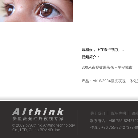
请稍候，正在缓冲视频......
视频简介：
300米夜视效果录像－平安城市
产品：AK-W3984激光夜视一体
关于我们
版权声明
商
联系电话：+86 755-82427223
© 2009 by AIthink, AnXing technology
传真：+86 755-82427373-8
Co., LTD, China BRAND .Inc